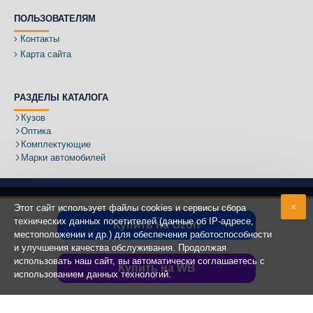
ПОЛЬЗОВАТЕЛЯМ
Контакты
Карта сайта
РАЗДЕЛЫ КАТАЛОГА
Кузов
Оптика
Комплектующие
Марки автомобилей
Этот сайт использует файлы cookies и сервисы сбора
технических данных посетителей (данные об IP-адресе,
Купить на Ozon
местоположении и др.) для обеспечения работоспособности
Адрес:
и улучшения качества обслуживания. Продолжая
использовать наш сайт, вы автоматически соглашаетесь с
Купить на WB
использованием данных технологий.
Copyright ©
2020 - 2025
КУЗОВИК.РУ