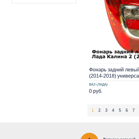
Фонарь задний левый
(2014-2018) универс
ВАЗ (ЛАДА)
0 руб.
1
2
3
4
5
6
7