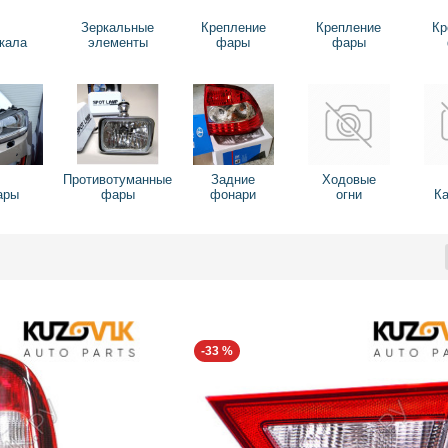
Зеркальные
Крепление
Крепление
Кр
кала
элементы
фары
фары
Противотуманные
Задние
Ходовые
ары
фары
фонари
огни
К
-33 %