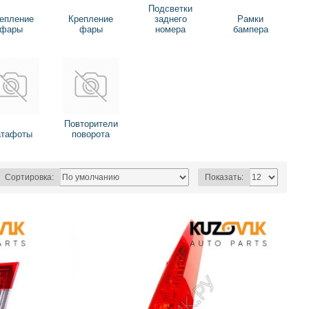
Подсветки
епление
Крепление
заднего
Рамки
фары
фары
номера
бампера
Повторители
атафоты
поворота
Сортировка:
Показать: