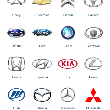
Chery
Chevrolet
Citroen
Daewoo
Datsun
Ford
Geely
GreatWall
Honda
Hyundai
Kia
Lexus
Lifan
Mazda
Mercedes
Mitsubishi