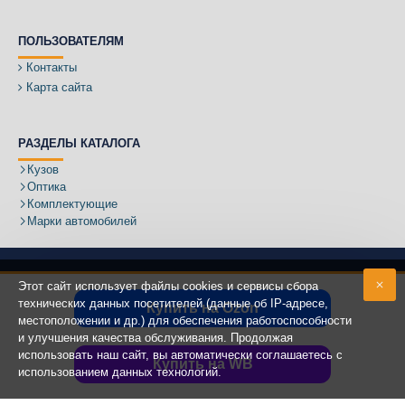
ПОЛЬЗОВАТЕЛЯМ
Контакты
Карта сайта
РАЗДЕЛЫ КАТАЛОГА
Кузов
Оптика
Комплектующие
Марки автомобилей
Этот сайт использует файлы cookies и сервисы сбора
технических данных посетителей (данные об IP-адресе,
Купить на Ozon
местоположении и др.) для обеспечения работоспособности
Адрес:
и улучшения качества обслуживания. Продолжая
использовать наш сайт, вы автоматически соглашаетесь с
Купить на WB
использованием данных технологий.
Copyright ©
2020 - 2025
КУЗОВИК.РУ