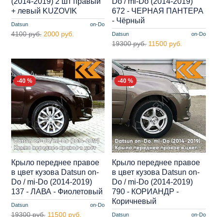
(2014-2019) 2 шт правый
Do / mi-Do (2014-2019)
+ левый KUZOVIK
672 - ЧЕРНАЯ ПАНТЕРА
- Чёрный
Datsun
on-Do
4100 руб.
2000 руб.
Datsun
on-Do
19300 руб.
11500 руб.
-40 %
-40 %
Крыло переднее правое
Крыло переднее правое
в цвет кузова Datsun on-
в цвет кузова Datsun on-
Do / mi-Do (2014-2019)
Do / mi-Do (2014-2019)
137 - ЛАВА - Фиолетовый
790 - КОРИАНДР -
Коричневый
Datsun
on-Do
19300 руб.
11500 руб.
Datsun
on-Do