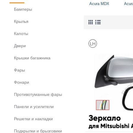
Acura MDX
Acur
Бамперы
Крылья
Капоты
Двери
Крышки багажника
Фары
Фонари
Противотуманные фары
Панели и усилители
Решетки и накладки
Подкрылки и брызговики