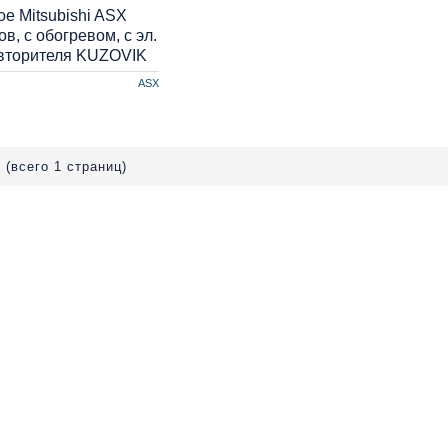
е Mitsubishi ASX
ов, с обогревом, с эл.
овторителя KUZOVIK
ASX
 (всего 1 страниц)